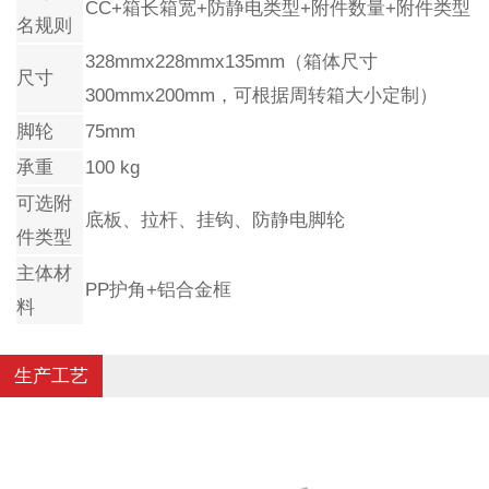
CC+箱长箱宽+防静电类型+附件数量+附件类型
名规则
328mmx228mmx135mm（箱体尺寸
尺寸
300mmx200mm，可根据周转箱大小定制）
脚轮
75mm
承重
100 kg
可选附
底板、拉杆、挂钩、防静电脚轮
件类型
主体材
PP护角+铝合金框
料
生产工艺