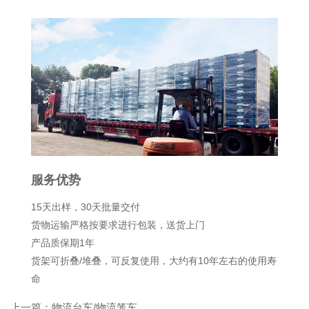
服务优势
规
15天出样，30天批量交付
企业
货物运输严格按要求进行包装，送货上门
10
量出
产品质保期1年
6 
货架可折叠/堆叠，可反复使用，大约有10年左右的使用寿
1 
命
上一篇：
物流台车/物流笼车