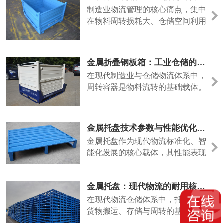
它不用打孔固定，叉车一叉就能层
制造业物流管理的核心痛点，集中
层堆叠，既是装货的容器，又是立
在物料周转损耗大、仓储空间利用
体货架，灵活度远高于传统仓储设
率低、周转设备更换频繁、人力成
备。很多人会好奇，几
本偏高四大难题。折叠式钢板周转
箱聚焦工厂精益管理需求，以“耐
金属折叠钢板箱：工业仓储的高耐用刚需物流周转容器
用、省空间、可循环、易运维”的
在现代制造业与仓储物流体系中，
核心优势，帮助企业实现物流环节
周转容器是物料流转的基础载体。
长效降本、提质增效。相较于传统
传统塑料周转箱易老化变形、承重
一次性包装、塑料周转箱，折叠钢
不足，木箱易受潮破损、无法长期
板箱具备超长使用寿命，正常工况
循环使用，难以适配重工、汽配、
金属托盘技术参数与性能优化解析：适配现代物流升级需求
新能源等行业的高强度作业需求。
金属托盘作为现代物流标准化、智
金属折叠钢板箱凭借高强度、可折
能化发展的核心载体，其性能表现
叠、长寿命的核心优势，逐步成为
与技术参数直接决定供应链流转效
工业物流标准化升级的优选设备。
率与货物安全，结合行业标准与实
该箱体采用优质Q235冷轧钢板精
金属托盘：现代物流的耐用核心，撑起高效供应链
际应用场景，从材质选型、结构设
工
计、性能指标三个核心维度，解析
在现代物流仓储体系中，托盘作为
其专业化价值与应用逻辑。材质选
货物搬运、存储与周转的基础工
型是金属托盘性能的基础，需结合
具，其性能直接影响供应链效率与