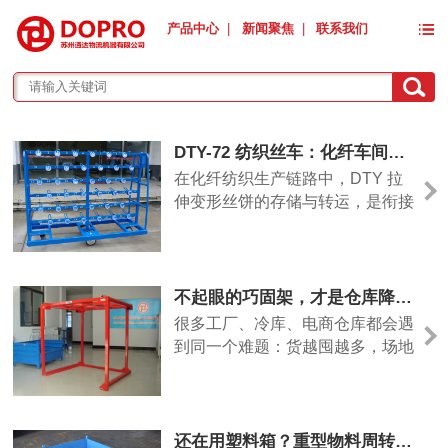
产品中心
|
新闻聚焦
|
联系我们
DTY-72 纺织丝车：化纤车间高效周转的标准化解决方案
在化纤纺织生产链路中，DTY 拉
伸变形丝饼的存储与转运，是衔接
加弹、包装、出库各工序的核心环
节。DTY-72 纺织丝车作为专为丝
饼流转打造的专用金属周转器具，
以规整的结构设计与扎实的钣金工
不起眼的巧固架，才是仓库降本增效的隐形利器
艺，解决了传统丝饼堆放混乱、转
很多工厂、冷库、电商仓库都会遇
运损耗高、管理效率低的痛点，是
到同一个难题：货越囤越多，场地
纺织车间物流升级的高适配性设
不够用；装固定货架成本高，装完
备。这款丝车采用优质碳钢
就不能挪动，临时堆地上又乱又不
安全。这时候巧固架（也叫堆垛
架）就是很实用的解决方案 ——
还在用塑料箱？重型物料周转优选钢制周转箱