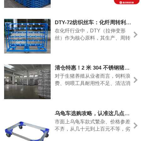
场景精准匹配。工业重型场景优先
货物安全。金属托盘以钢材、不锈
选用Q235低碳钢基材，其
钢或铝合金为原料，凭借独特优
势，逐步替代传统木质、塑料托
DTY-72纺织丝车：化纤周转利器，匠心铸就高效生产力
盘，成为高端物流场景的首选。金
在化纤行业中，DTY（拉伸变形
属托盘的核心优势在于超强的耐用
丝）作为核心原料，其生产、周转
性与承重能力。采用优质钢材焊接
与存储的效率直接影响企业产能与
制作而成，其使用寿命可达10年
产品品质。DTY-72纺织丝车作为
专为化纤加弹工艺设计的周转设
备，凭借科学结构、精湛工艺及灵
清仓特惠！2 米 304 不锈钢猪槽：降本增效，助力养殖升级
活适配性，成为加弹机落丝、周
对于生猪养殖从业者而言，饲料浪
转、包装全流程的核心辅助装备，
费、饲喂工具耐用性不足、清洁消
由苏州通达（Dopro）匠心打造，
毒效率低，是长期制约养殖效益的
适配各类化纤生产场景。DTY-72
三大核心痛点。传统水泥槽易开
纺织
裂、难清洁，塑料槽易老化、易滋
生细菌，不仅会造成大量饲料抛洒
乌龟车选购攻略，认准这几点，耐用又省心
浪费，推高养殖成本，还可能成为
市面上乌龟车款式繁杂、价格参差
疫病传播的隐患，让养殖户头疼不
不齐，从几十元到上百元不等，劣
已。今天，我们带来一批全新积压
质产品存在面板薄脆、轮轴松动、