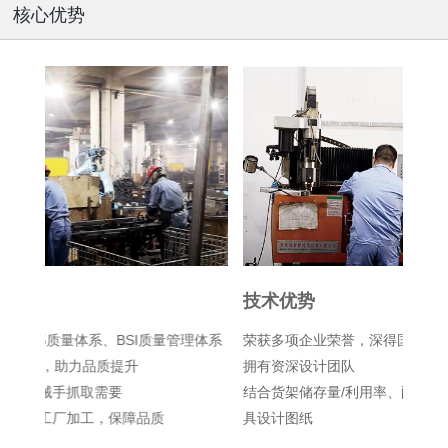
核心优势
技术优势
服
理体系
荣获多项企业荣誉，深得国内外客户的认可。
15
拥有资深设计团队
货物
结合货架储存量/利用率、配套物流供应链、产品承重量出
产品
具设计图纸
货架
命