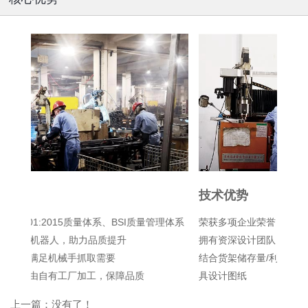
技术优势
服
理体系
荣获多项企业荣誉，深得国内外客户的认可。
15
拥有资深设计团队
货
结合货架储存量/利用率、配套物流供应链、产品承重量出
产品
具设计图纸
货架
命
上一篇：
没有了！